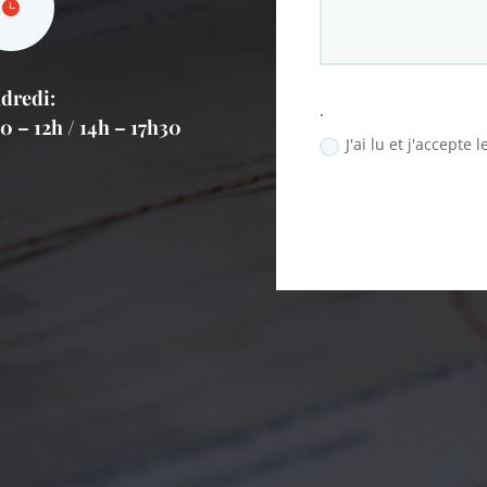
dredi:
.
0 – 12h / 14h – 17h30
J'ai lu et j'accepte